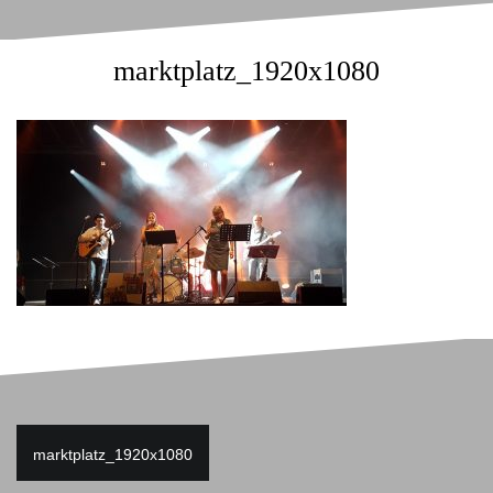
marktplatz_1920x1080
Beitragsnavigation
marktplatz_1920x1080